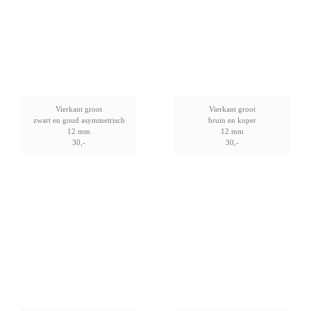
Vierkant groot
Vierkant groot
zwart en goud asymmetrisch
bruin en koper
12 mm
12 mm
30,-
30,-