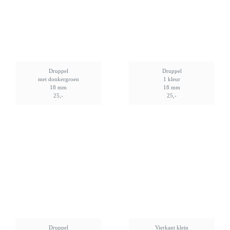
Druppel
Druppel
met donkergroen
1 kleur
18 mm
18 mm
25,-
25,-
Druppel
Vierkant klein