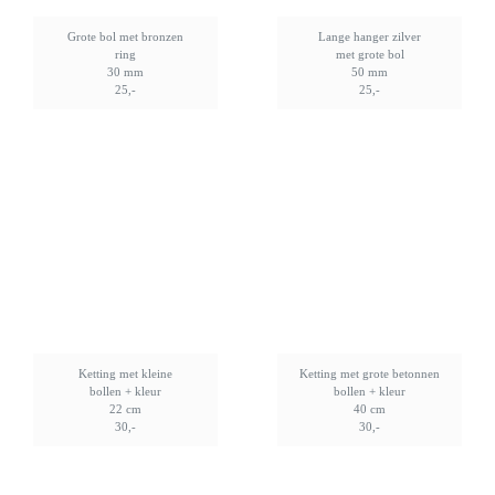
Grote bol met bronzen
Lange hanger zilver
ring
met grote bol
30 mm
50 mm
25,-
25,-
Ketting met kleine
Ketting met grote betonnen
bollen + kleur
bollen + kleur
22 cm
40 cm
30,-
30,-