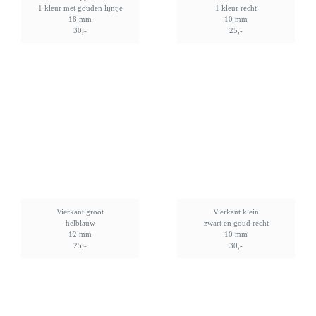
1 kleur met gouden lijntje
1 kleur recht
18 mm
10 mm
30,-
25,-
Vierkant groot
Vierkant klein
helblauw
zwart en goud recht
12 mm
10 mm
25,-
30,-