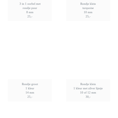
3 in 1 oorbel met
Rondje klein
rondje puur
turquoise
8 mm
10 mm
25,-
25,-
Rondje groot
Rondje klein
1 kleur
1 kleur met zilver lijntje
14 mm
10 of 12 mm
25,-
30,-