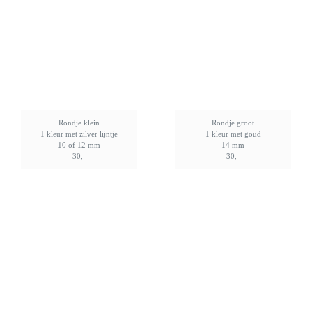
Rondje klein
Rondje groot
1 kleur met zilver lijntje
1 kleur met goud
10 of 12 mm
14 mm
30,-
30,-