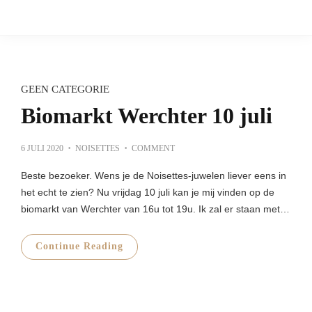
GEEN CATEGORIE
Biomarkt Werchter 10 juli
P
6 JULI 2020
NOISETTES
COMMENT
O
S
T
Beste bezoeker. Wens je de Noisettes-juwelen liever eens in
E
D
het echt te zien? Nu vrijdag 10 juli kan je mij vinden op de
O
N
biomarkt van Werchter van 16u tot 19u. Ik zal er staan met…
Continue Reading